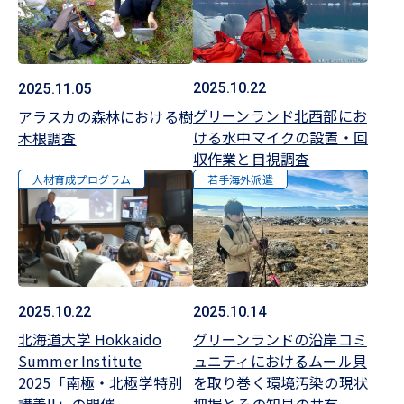
2025.10.22
2025.11.05
グリーンランド北西部にお
アラスカの森林における樹
ける水中マイクの設置・回
木根調査
収作業と目視調査
人材育成プログラム
若手海外派遣
2025.10.14
2025.10.22
グリーンランドの沿岸コミ
北海道大学 Hokkaido
ュニティにおけるムール貝
Summer Institute
を取り巻く環境汚染の現状
2025「南極・北極学特別
把握とその知見の共有
講義II」の開催