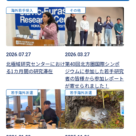
海外若手受入
その他
2026.03.27
2026.07.27
第40回北方圏国際シンポ
北極域研究センターにおけ
ジウムに参加した若手研究
る1カ月間の研究滞在
者の皆様から参加レポート
が寄せられました！
若手海外派遣
若手海外派遣