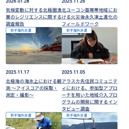
2026.01.28
2025.11.26
気候変動に対する北極圏漁
北ユーコン亜寒帯地域にお
業のレジリエンスに関する
ける火災後永久凍土進化の
調査報告
フィールドワーク
若手海外派遣
若手海外派遣
2025.11.17
2025.11.05
北極海の海氷上における観
アラスカ先住民コミュニテ
測 ～アイスコアの採取・
ィにおける、参加型アプロ
測定・撮影～
ーチを用いた地域介入プロ
グラムの開発に関するイン
タビュー調査
若手海外派遣
若手海外派遣