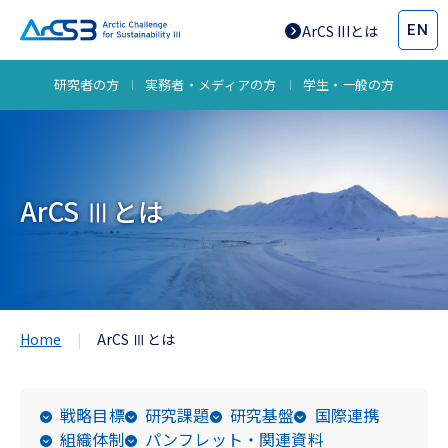
EN
ArCS IIIとは
研究者の方
実務者・メディアの方
学生・一般の方
ArCS Ⅲとは
Home
ArCS Ⅲとは
戦略目標
研究課題
研究基盤
国際連携
組織体制
パンフレット・関連資料