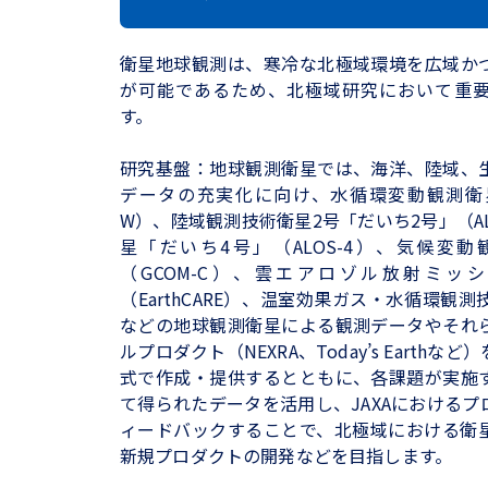
衛星地球観測は、寒冷な北極域環境を広域か
が可能であるため、北極域研究において重
す。
研究基盤：地球観測衛星では、海洋、陸域、
データの充実化に向け、水循環変動観測衛星
W）、陸域観測技術衛星2号「だいち2号」（AL
星「だいち4号」（ALOS-4）、気候変
（GCOM-C）、雲エアロゾル放射ミッ
（EarthCARE）、温室効果ガス・水循環観測技
などの地球観測衛星による観測データやそれ
ルプロダクト（NEXRA、Today’s Earth
式で作成・提供するとともに、各課題が実施
て得られたデータを活用し、JAXAにおける
ィードバックすることで、北極域における衛
新規プロダクトの開発などを目指します。