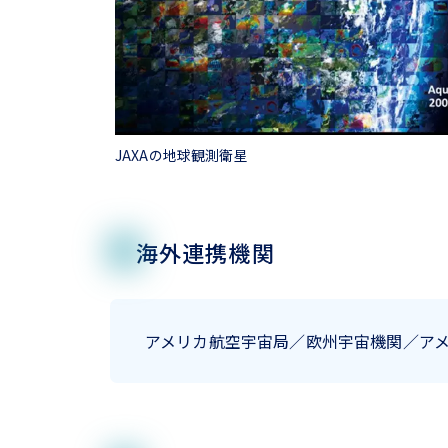
JAXAの地球観測衛星
海外連携機関
アメリカ航空宇宙局／欧州宇宙機関／ア