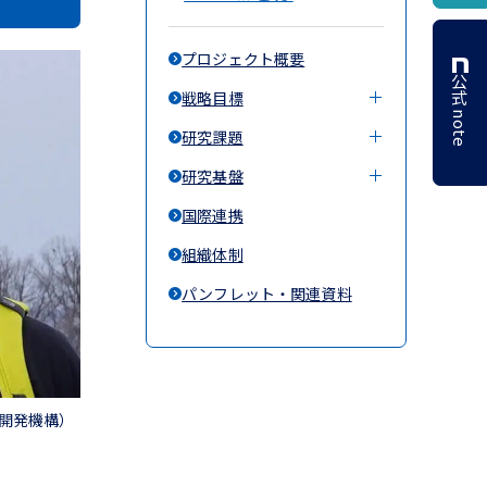
プロジェクト概要
公式 note
戦略目標
研究課題
研究基盤
国際連携
組織体制
パンフレット・関連資料
究開発機構）