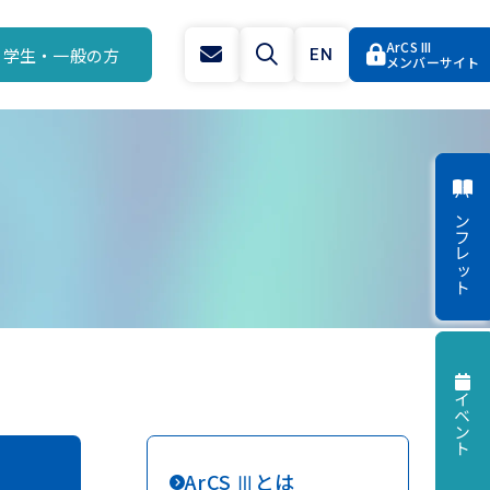
ArCS III
学生・一般の方
EN
メンバーサイト
パンフレット
イベント
ArCS Ⅲとは