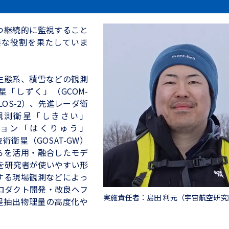
つ継続的に監視すること
要な役割を果たしていま
生態系、積雪などの観測
「しずく」（GCOM-
OS-2）、先進レーダ衛
動観測衛星「しきさい」
ション「はくりゅう」
術衛星（GOSAT-GW）
らを活用・融合したモデ
など）を研究者が使いやすい形
する現場観測などによっ
プロダクト開発・改良へフ
実施責任者：島田 利元（宇宙航空研
星抽出物理量の高度化や