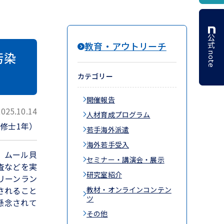
公式 note
教育・アウトリーチ
汚染
カテゴリー
開催報告
2025.10.14
人材育成プログラム
 修士1年）
若手海外派遣
海外若手受入
、ムール貝
セミナー・講演会・展示
査などを実
研究室紹介
リーンラン
されること
教材・オンラインコンテン
ツ
懸念されて
その他