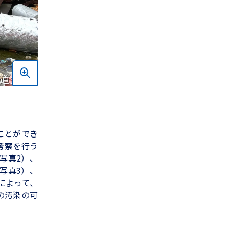
ことができ
考察を行う
写真2）、
写真3）、
によって、
の汚染の可