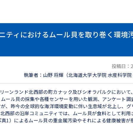
ニティにおけるムール貝を取り巻く環境
投稿日：
執筆者：山野 将輝（北海道大学大学院 水産科学院
リーンランド北西部の町カナック及びシオラパルクにおいて
、ムール貝の採集や各種センサーを用いた観測、アンケート調
すが、昨今の全球的な海洋環境変動に伴い生息域が北上し、グ
ド北西部の沿岸コミュニティでは、ムール貝が食料として利用
写真1）によるムール貝の重金属汚染やそれによる健康被害が