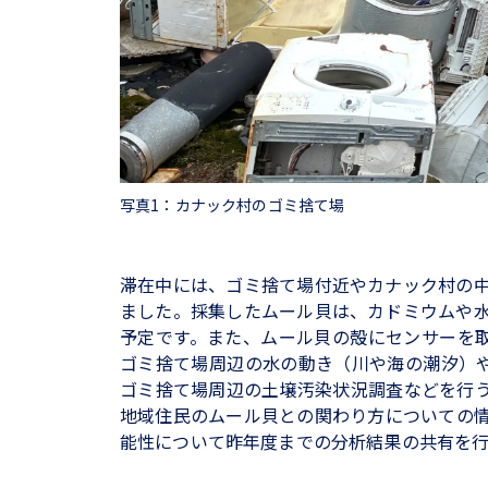
写真1：カナック村のゴミ捨て場
滞在中には、ゴミ捨て場付近やカナック村の
ました。採集したムール貝は、カドミウムや
予定です。また、ムール貝の殻にセンサーを
ゴミ捨て場周辺の水の動き（川や海の潮汐）
ゴミ捨て場周辺の土壌汚染状況調査などを行
地域住民のムール貝との関わり方についての
能性について昨年度までの分析結果の共有を