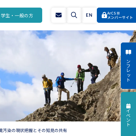
ArCS III
学生・一般の方
EN
メンバーサイト
パンフレット
イベント
境汚染の現状把握とその知見の共有