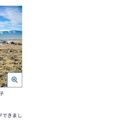
子
ができまし