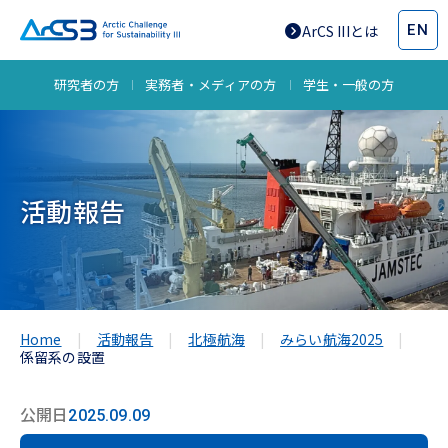
EN
ArCS IIIとは
研究者の方
実務者・メディアの方
学生・一般の方
活動報告
Home
活動報告
北極航海
みらい航海2025
係留系の設置
公開日
2025.09.09