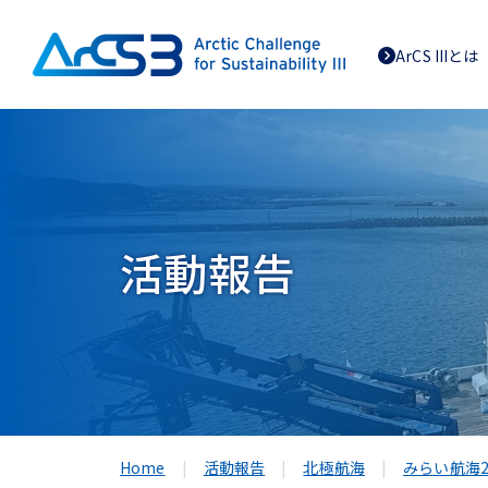
ArCS IIIとは
活動報告
Home
活動報告
北極航海
みらい航海2