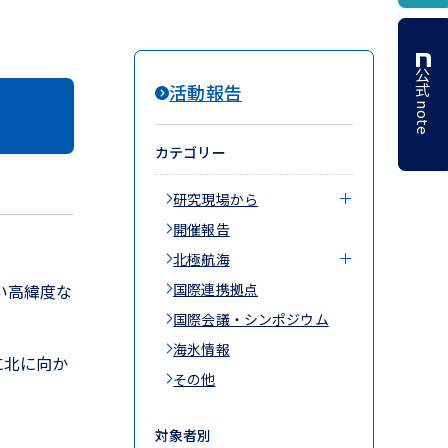
公式 note
活動報告
カテゴリー
研究現場から
開催報告
北極航海
い高緯度な
国際連携拠点
国際会議・シンポジウム
海氷情報
に北に向か
その他
対象者別